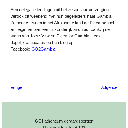
n
Een delegatie leerlingen uit het zesde jaar Verzorging
vertrok dit weekend met hun begeleiders naar Gambia.
Ze ondersteunen in het Afrikaanse land de Picca-school
en beginnen aan een uitzonderlijk avontuur dankzij de
steun van Joetz Vzw en Picca for Gambia. Lees
dagelijkse updates op hun blog op
Facebook:
GO2Gambia
Vorige
Volgende
GO!
atheneum geraardsbergen
Papiermolenstraat 103