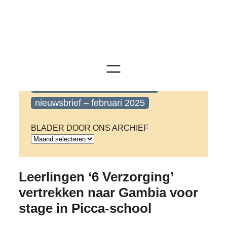
STEM
Taal en cultuur
NIEUWSBRIEVEN
nieuwsbrief – december 2024
nieuwsbrief – december 2025
nieuwsbrief – februari 2025
BLADER DOOR ONS ARCHIEF
A
r
c
Leerlingen ‘6 Verzorging’
h
i
vertrekken naar Gambia voor
e
stage in Picca-school
v
e