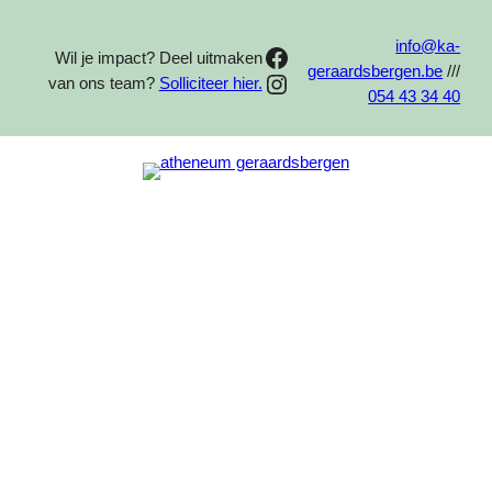
Spring
info@ka-
Facebook
Wil je impact? Deel uitmaken
naar
geraardsbergen.be
///
Instagram
van ons team?
Solliciteer hier.
de
054 43 34 40
inhoud
SORTEER PER CATEGORIE
Algemeen
Defensie en veiligheid/
Maatschappelijke veiligheid
Economie en organisatie
Erasmus
Maatschappij en welzijn
Praktijkonderwijs – Arbeidsmarkt