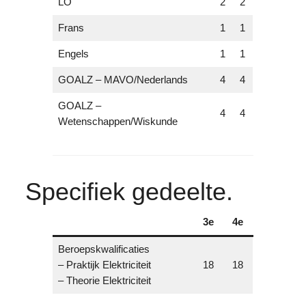
LO
2
2
Frans
1
1
Engels
1
1
GOALZ – MAVO/Nederlands
4
4
GOALZ –
4
4
Wetenschappen/Wiskunde
Specifiek gedeelte.
3e
4e
Beroepskwalificaties
– Praktijk Elektriciteit
18
18
– Theorie Elektriciteit