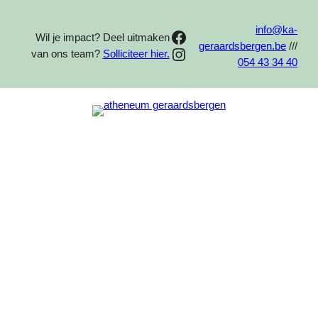
Spring
naar
info@ka-
Facebook
Wil je impact? Deel uitmaken
de
geraardsbergen.be
///
Instagram
van ons team?
Solliciteer hier.
inhoud
054 43 34 40
OPTIES VOOR:
–
TWEEDE GRAAD
–
ARBEIDSMARKTGERICHTE FINALITEIT
mechanica
elektriciteit
hout