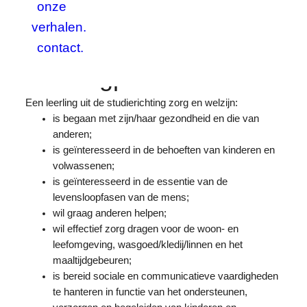
onze
Zorg en welzijn wordt als domeingebonden studierichting
aangeboden in de 2e graad. De basisvorming is dezelfde
verhalen.
als voor alle andere studierichtingen binnen deze
contact.
arbeidsmarktgerichte finaliteit.
Leerlingprofiel.
Een leerling uit de studierichting zorg en welzijn:
is begaan met zijn/haar gezondheid en die van
anderen;
is geïnteresseerd in de behoeften van kinderen en
volwassenen;
is geïnteresseerd in de essentie van de
levensloopfasen van de mens;
wil graag anderen helpen;
wil effectief zorg dragen voor de woon- en
leefomgeving, wasgoed/kledij/linnen en het
maaltijdgebeuren;
is bereid sociale en communicatieve vaardigheden
te hanteren in functie van het ondersteunen,