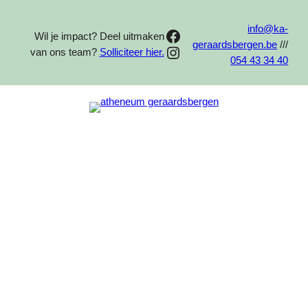
Spring
naar
info@ka-
Facebook
Wil je impact? Deel uitmaken
de
geraardsbergen.be
///
Instagram
van ons team?
Solliciteer hier.
inhoud
054 43 34 40
OPTIES VOOR:
–
TWEEDE GRAAD
–
ARBEIDSMARKTGERICHTE FINALITEIT
mechanica
elektriciteit
hout