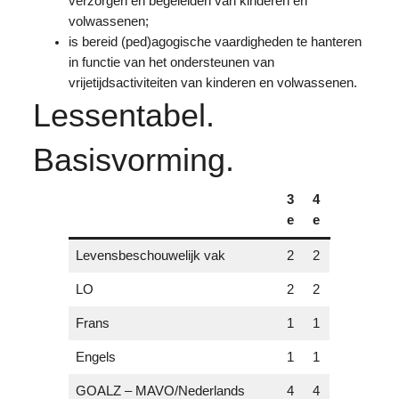
verzorgen en begeleiden van kinderen en
volwassenen;
is bereid (ped)agogische vaardigheden te hanteren
in functie van het ondersteunen van
vrijetijdsactiviteiten van kinderen en volwassenen.
Lessentabel.
Basisvorming.
3
4
e
e
Levensbeschouwelijk vak
2
2
LO
2
2
Frans
1
1
Engels
1
1
GOALZ – MAVO/Nederlands
4
4